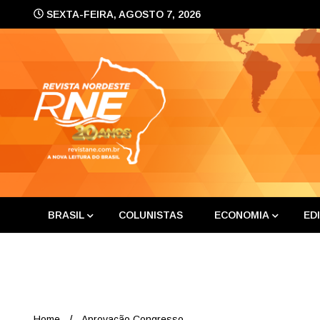
Skip
SEXTA-FEIRA, AGOSTO 7, 2026
to
content
A nova leitura do Brasil
Revis
BRASIL
COLUNISTAS
ECONOMIA
ED
Home
Aprovação Congresso