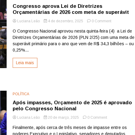
Congresso aprova Lei de Diretrizes
Orçamentárias de 2026 com meta de superávit
on
Luciana Leão
4 de dezembro, 2025
0 Comment
Congresso
O Congresso Nacional aprovou nesta quinta-feira (4) a Lei de
aprova
Diretrizes Orçamentárias de 2026 (PLN 2/25) com uma meta de
Lei
de
superávit primário para o ano que vem de R$ 34,3 bilhões – ou
Diretrizes
0,25%...
Orçamentária
de
Leia mais
2026
com
meta
de
superávit
POLÍTICA
Após impasses, Orçamento de 2025 é aprovado
pelo Congresso Nacional
on
Luciana Leão
20 de março, 2025
0 Comment
Após
Finalmente, após cerca de três meses de impasse entre os
impasses,
poderes Executivo e o Legislativo, senadores e deputados
Orçamento