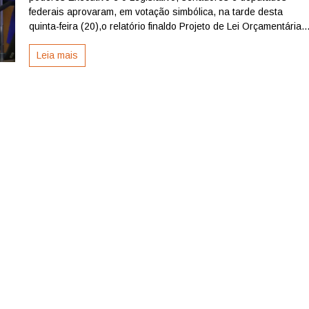
de
federais aprovaram, em votação simbólica, na tarde desta
2025
quinta-feira (20),o relatório finaldo Projeto de Lei Orçamentária..
é
aprovado
Leia mais
pelo
Congresso
Nacional