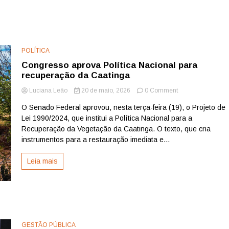
POLÍTICA
Congresso aprova Política Nacional para
recuperação da Caatinga
on
Luciana Leão
20 de maio, 2026
0 Comment
Congresso
O Senado Federal aprovou, nesta terça-feira (19), o Projeto de
aprova
Lei 1990/2024, que institui a Política Nacional para a
Política
Nacional
Recuperação da Vegetação da Caatinga. O texto, que cria
para
instrumentos para a restauração imediata e...
recuperação
da
Leia mais
Caatinga
GESTÃO PÚBLICA