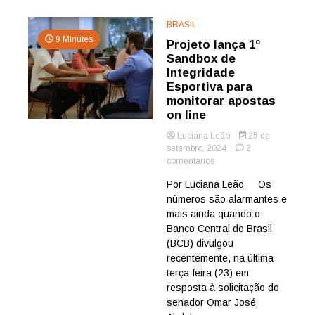
BRASIL
9 Minutes
Projeto lança 1º
Sandbox de
Integridade
Esportiva para
monitorar apostas
on line
Luciana Leão
25 de
setembro, 2024
2
em
comentários
Projeto
Por Luciana Leão Os
lança
números são alarmantes e
1º
Sandbox
mais ainda quando o
de
Banco Central do Brasil
Integridade
(BCB) divulgou
Esportiva
recentemente, na última
para
terça-feira (23) em
monitorar
resposta à solicitação do
apostas
on
senador Omar José
line