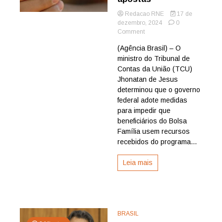
Redacao RNE
17 de
dezembro, 2024
0
on
Comment
TCU
(Agência Brasil) – O
determina
ministro do Tribunal de
medidas
para
Contas da União (TCU)
proibir
Jhonatan de Jesus
uso
determinou que o governo
do
federal adote medidas
Bolsa
para impedir que
Família
beneficiários do Bolsa
para
apostas
Família usem recursos
recebidos do programa...
Leia mais
BRASIL