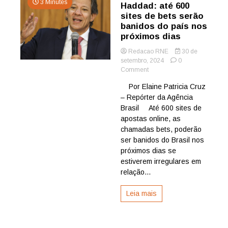
3 Minutes
Haddad: até 600
sites de bets serão
banidos do país nos
próximos dias
Redacao RNE
30 de
setembro, 2024
0
on
Comment
Haddad:
Por Elaine Patricia Cruz
até
– Repórter da Agência
600
sites
Brasil Até 600 sites de
de
apostas online, as
bets
chamadas bets, poderão
serão
ser banidos do Brasil nos
banidos
próximos dias se
do
estiverem irregulares em
país
nos
relação...
próximos
dias
Leia mais