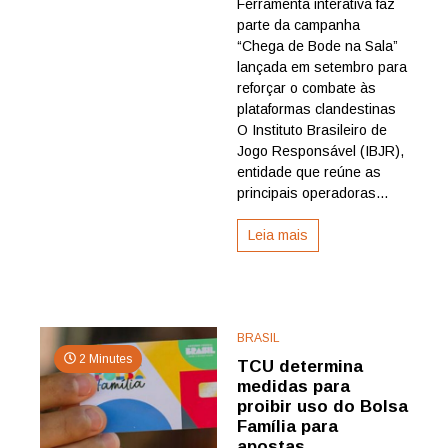
Ferramenta interativa faz
Brasileiro
parte da campanha
de
Jogo
“Chega de Bode na Sala”
Responsável
lançada em setembro para
lança
reforçar o combate às
site
plataformas clandestinas
que
O Instituto Brasileiro de
checa
Jogo Responsável (IBJR),
em
segundos
entidade que reúne as
se
principais operadoras...
bet
é
Leia mais
regulamentada
BRASIL
2 Minutes
TCU determina
medidas para
proibir uso do Bolsa
Família para
apostas