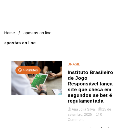
Nord
Home
apostas on line
apostas on line
BRASIL
4 Minutes
Instituto Brasileiro
de Jogo
Responsável lança
site que checa em
segundos se bet é
regulamentada
Ana Júlia Silva
15 de
setembro, 2025
0
on
Comment
Instituto