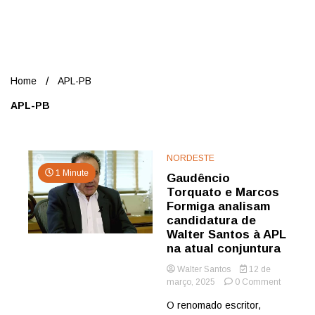
Nord
Home
APL-PB
APL-PB
NORDESTE
1 Minute
Gaudêncio
Torquato e Marcos
Formiga analisam
candidatura de
Walter Santos à APL
na atual conjuntura
Walter Santos
12 de
on
março, 2025
0 Comment
Gaudênc
O renomado escritor,
Torquato