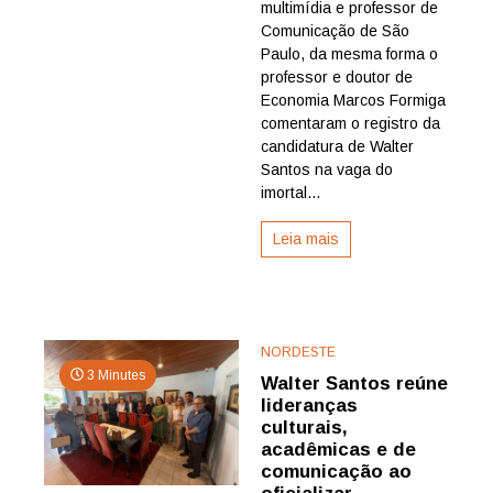
multimídia e professor de
e
Marcos
Comunicação de São
Formiga
Paulo, da mesma forma o
analisa
professor e doutor de
candidat
Economia Marcos Formiga
de
comentaram o registro da
Walter
candidatura de Walter
Santos
à
Santos na vaga do
APL
imortal...
na
atual
Leia mais
conjuntu
NORDESTE
3 Minutes
Walter Santos reúne
lideranças
culturais,
acadêmicas e de
comunicação ao