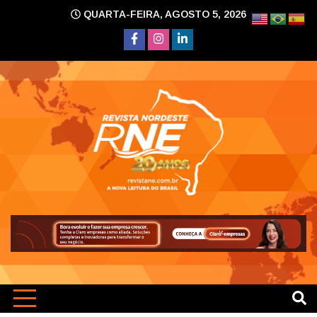
Skip
QUARTA-FEIRA, AGOSTO 5, 2026
to
content
A nova leitura do Brasil
Revi