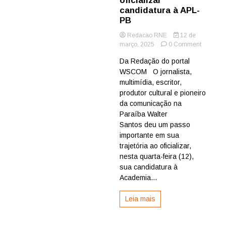
oficializar
candidatura à APL-
PB
Redacao RNE
12 de
on
março, 2025
0 Comment
Walter
Da Redação do portal
Santos
WSCOM O jornalista,
reúne
lideranç
multimídia, escritor,
culturais,
produtor cultural e pioneiro
acadêmi
da comunicação na
e
Paraíba Walter
de
Santos deu um passo
comunic
importante em sua
ao
oficializa
trajetória ao oficializar,
candidat
nesta quarta-feira (12),
à
sua candidatura à
APL-
Academia...
PB
Leia mais