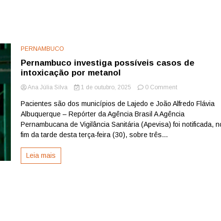
PERNAMBUCO
Pernambuco investiga possíveis casos de
intoxicação por metanol
on
Ana Júlia Silva
1 de outubro, 2025
0 Comment
Pernambuco
Pacientes são dos municípios de Lajedo e João Alfredo Flávia
investiga
Albuquerque – Repórter da Agência Brasil A Agência
possíveis
casos
Pernambucana de Vigilância Sanitária (Apevisa) foi notificada, n
de
fim da tarde desta terça-feira (30), sobre três...
intoxicação
por
Leia mais
metanol