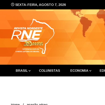
Skip
SEXTA-FEIRA, AGOSTO 7, 2026
to
content
A nova leitura do Brasil
Revis
BRASIL
COLUNISTAS
ECONOMIA
ED
Home
apagão aéreo