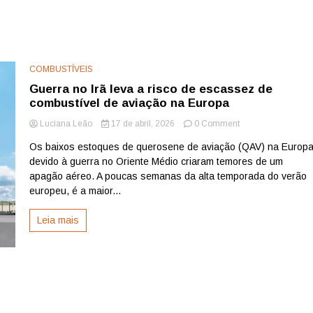
COMBUSTÍVEIS
Guerra no Irã leva a risco de escassez de
combustível de aviação na Europa
on
Luciana Leão
17 de abril, 2026
0 Comment
Guerra
Os baixos estoques de querosene de aviação (QAV) na Europ
no
devido à guerra no Oriente Médio criaram temores de um
Irã
leva
apagão aéreo. A poucas semanas da alta temporada do verão
a
europeu, é a maior...
risco
de
Leia mais
escassez
de
combustível
de
aviação
na
Europa