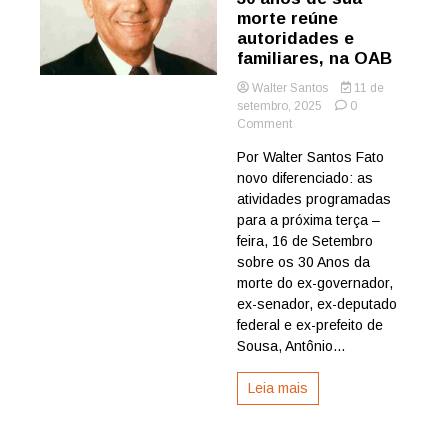
morte reúne
autoridades e
familiares, na OAB
Walter Santos
11 de
setembro, 2025
0
on
Comment
Antônio
Por Walter Santos Fato
Mariz:
novo diferenciado: as
homenagem
pelos
atividades programadas
30
para a próxima terça –
anos
feira, 16 de Setembro
de
sobre os 30 Anos da
sua
morte do ex-governador,
morte
ex-senador, ex-deputado
reúne
autoridades
federal e ex-prefeito de
e
Sousa, Antônio...
familiares,
na
Leia mais
OAB