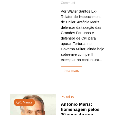
on
Comment
Na
Por Walter Santos Ex-
contramão
Relator do Impeachment
da
História,
de Collor, Antônio Mariz,
parlamentares
defensor da taxação das
rasgam
Grandes Fortunas e
histórico
defensor de CPI para
do
apurar Torturas no
ex-
Governo Militar, ainda hoje
deputado
Antônio
sobrevive com perfil
Mariz
exemplar na conjuntura...
considerado
Nota
Leia mais
10
no
Congresso
PARAÍBA
1 Minute
Antônio Mariz:
homenagem pelos
30 anos de sua