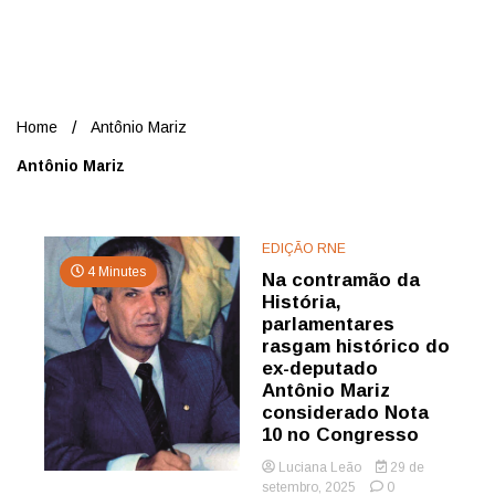
Nord
Home
Antônio Mariz
Antônio Mariz
EDIÇÃO RNE
4 Minutes
Na contramão da
História,
parlamentares
rasgam histórico do
ex-deputado
Antônio Mariz
considerado Nota
10 no Congresso
Luciana Leão
29 de
setembro, 2025
0