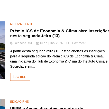
MEIO AMBIENTE
Prêmio iCS de Economia & Clima abre inscriçõe
nesta segunda-feira (13)
on
Redacao RNE
13 de julho, 2026
0 Comment
Prêmio
A partir desta segunda-feira (13) estão abertas as inscrições
iCS
para a segunda edição do Prêmio iCS de Economia & Clima,
de
Economia
uma iniciativa do Hub de Economia & Clima do Instituto Clima e
&
Sociedade em...
Clima
abre
Leia mais
inscrições
nesta
segunda-
feira
(13)
EDIÇÃO RNE
UFPB e Anpec discutem projetos de