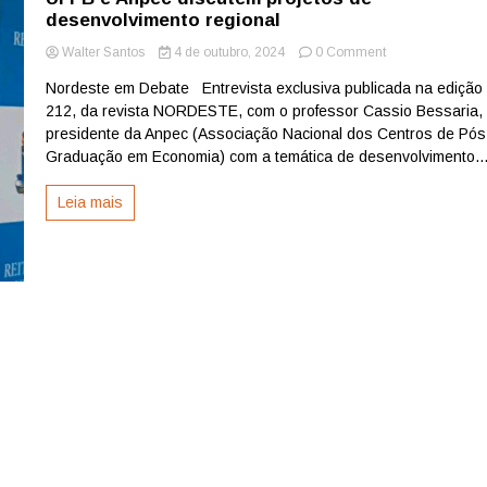
desenvolvimento regional
on
Walter Santos
4 de outubro, 2024
0 Comment
UFPB
Nordeste em Debate Entrevista exclusiva publicada na edição
e
212, da revista NORDESTE, com o professor Cassio Bessaria,
Anpec
discutem
presidente da Anpec (Associação Nacional dos Centros de Pós
projetos
Graduação em Economia) com a temática de desenvolvimento..
de
desenvolvimento
Leia mais
regional