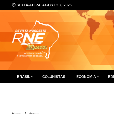
Skip
SEXTA-FEIRA, AGOSTO 7, 2026
to
content
A nova leitura do Brasil
Revis
BRASIL
COLUNISTAS
ECONOMIA
ED
Home
Anpec