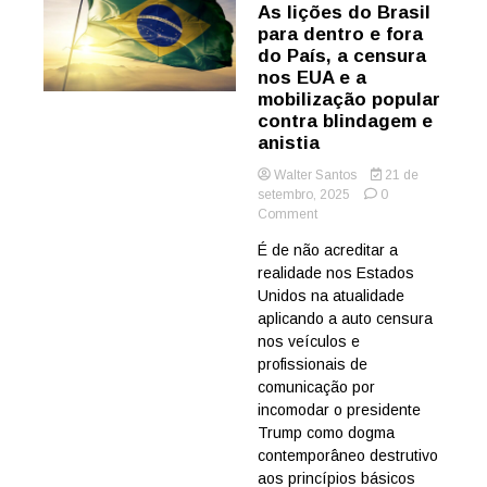
As lições do Brasil
para dentro e fora
do País, a censura
nos EUA e a
mobilização popular
contra blindagem e
anistia
Walter Santos
21 de
setembro, 2025
0
on
Comment
OPINIÃO
É de não acreditar a
de
realidade nos Estados
WS
–
Unidos na atualidade
As
aplicando a auto censura
lições
nos veículos e
do
profissionais de
Brasil
comunicação por
para
incomodar o presidente
dentro
e
Trump como dogma
fora
contemporâneo destrutivo
do
aos princípios básicos
País,