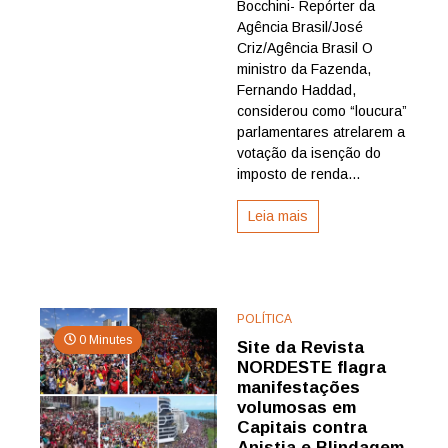
da
Bocchini- Repórter da
isenção
Agência Brasil/José
do
Criz/Agência Brasil O
IR
ministro da Fazenda,
à
Fernando Haddad,
da
considerou como “loucura”
anistia
é
parlamentares atrelarem a
loucura
votação da isenção do
imposto de renda...
Leia mais
POLÍTICA
0 Minutes
Site da Revista
NORDESTE flagra
manifestações
volumosas em
Capitais contra
Anistia e Blindagem