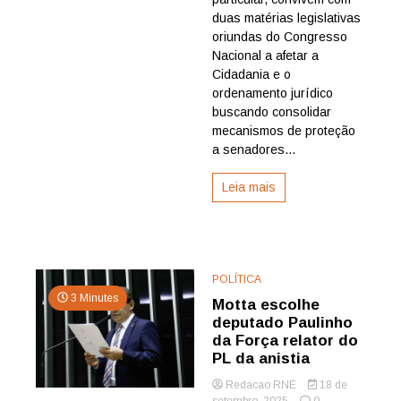
da
duas matérias legislativas
Anistia
oriundas do Congresso
afrontam
Nacional a afetar a
a
Cidadania e o
Cidadania
ordenamento jurídico
e
geram
buscando consolidar
impunidades
mecanismos de proteção
inaceitáveis;
a senadores...
a
hora
Leia mais
é
de
reação
POLÍTICA
3 Minutes
Motta escolhe
deputado Paulinho
da Força relator do
PL da anistia
Redacao RNE
18 de
setembro, 2025
0