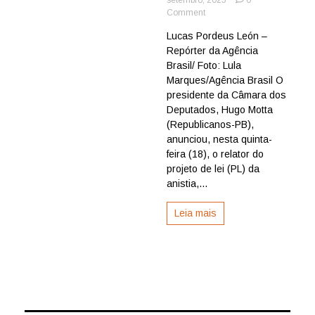
on
Comment
Motta
Lucas Pordeus León –
escolhe
Repórter da Agência
deputado
Paulinho
Brasil/ Foto: Lula
da
Marques/Agência Brasil O
Força
presidente da Câmara dos
relator
Deputados, Hugo Motta
do
(Republicanos-PB),
PL
anunciou, nesta quinta-
da
anistia
feira (18), o relator do
projeto de lei (PL) da
anistia,...
Leia mais