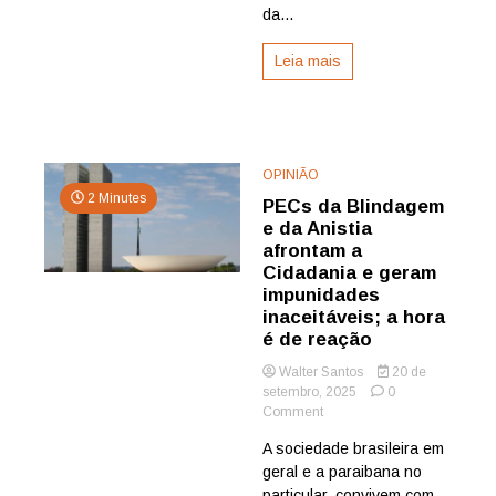
da...
a
censura
Leia mais
nos
EUA
e
a
mobilização
popular
OPINIÃO
contra
2 Minutes
blindagem
PECs da Blindagem
e
e da Anistia
anistia
afrontam a
Cidadania e geram
impunidades
inaceitáveis; a hora
é de reação
Walter Santos
20 de
setembro, 2025
0
on
Comment
PECs
A sociedade brasileira em
da
geral e a paraibana no
Blindagem
e
particular, convivem com