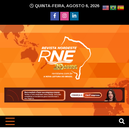
Skip
QUINTA-FEIRA, AGOSTO 6, 2026
to
content
A nova leitura do Brasil
Revi