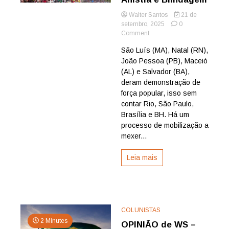
Walter Santos
21 de
setembro, 2025
0
on
Comment
Site
São Luís (MA), Natal (RN),
da
João Pessoa (PB), Maceió
Revista
NORDESTE
(AL) e Salvador (BA),
flagra
deram demonstração de
manifestações
força popular, isso sem
volumosas
contar Rio, São Paulo,
em
Brasília e BH. Há um
Capitais
processo de mobilização a
contra
Anistia
mexer...
e
Blindagem
Leia mais
COLUNISTAS
2 Minutes
OPINIÃO de WS –