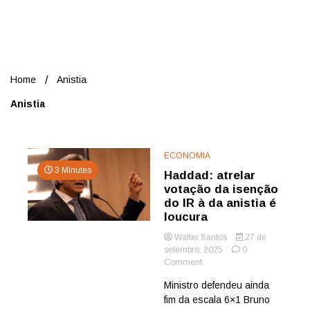
Nord
Home
Anistia
Anistia
ECONOMIA
3 Minutes
Haddad: atrelar
votação da isenção
do IR à da anistia é
loucura
Walter Santos
27 de
setembro, 2025
0
on
Comment
Haddad:
Ministro defendeu ainda
atrelar
fim da escala 6×1 Bruno
votação