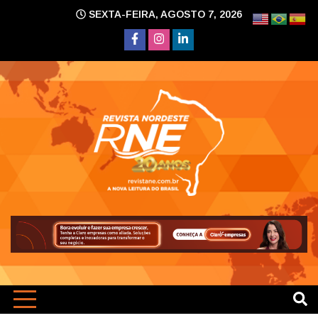
Skip
SEXTA-FEIRA, AGOSTO 7, 2026
to
content
A nova leitura do Brasil
Revi