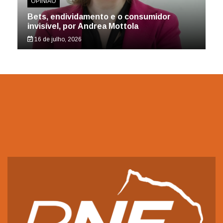
OPINIÃO
Bets, endividamento e o consumidor
invisível, por Andrea Mottola
16 de julho, 2026