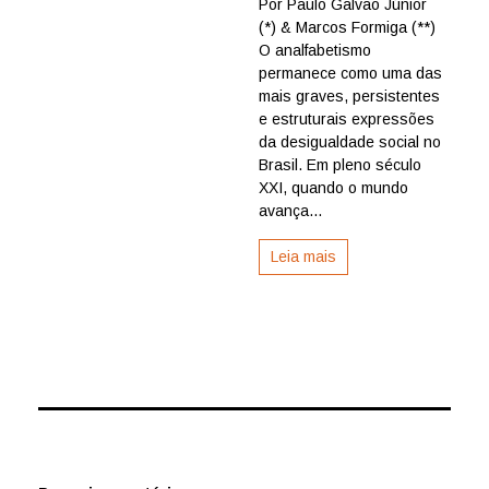
Por Paulo Galvão Júnior
drama
(*) & Marcos Formiga (**)
secular
do
O analfabetismo
analfabetismo
permanece como uma das
no
mais graves, persistentes
Nordeste
e estruturais expressões
em
da desigualdade social no
pleno
Brasil. Em pleno século
século
XXI,
XXI, quando o mundo
por
avança...
Paulo
Galvão
Leia mais
Júnior
e
Marcos
Formiga