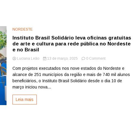
NORDESTE
Instituto Brasil Solidário leva oficinas gratuitas
de arte e cultura para rede pública no Nordeste
e no Brasil
on
Luciana Leão
13 de março, 2025
0 Comment
Instituto
Com projetos executados nos nove estados do Nordeste e
Brasil
alcance de 251 municípios da região e mais de 740 mil alunos
Solidário
leva
beneficiários, o Instituto Brasil Solidário desde o dia 10 de
oficinas
março iniciou nova...
gratuitas
de
Leia mais
arte
e
cultura
para
rede
pública