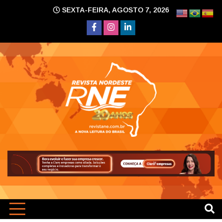
Skip
SEXTA-FEIRA, AGOSTO 7, 2026
to
content
A nova leitura do Brasil
Revi