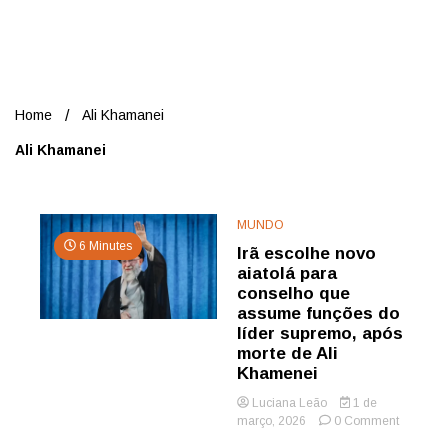
Nord
Home
Ali Khamanei
Ali Khamanei
MUNDO
6 Minutes
Irã escolhe novo
aiatolá para
conselho que
assume funções do
líder supremo, após
morte de Ali
Khamenei
Luciana Leão
1 de
on
março, 2026
0 Comment
Irã