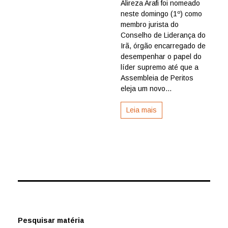
Alireza Arafi foi nomeado
escolhe
neste domingo (1º) como
novo
aiatolá
membro jurista do
para
Conselho de Liderança do
conselho
Irã, órgão encarregado de
que
desempenhar o papel do
assume
líder supremo até que a
funções
Assembleia de Peritos
do
líder
eleja um novo...
supremo
após
Leia mais
morte
de
Ali
Khamene
Pesquisar matéria