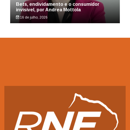
Bets, endividamento e o consumidor
invisível, por Andrea Mottola
16 de julho, 2026