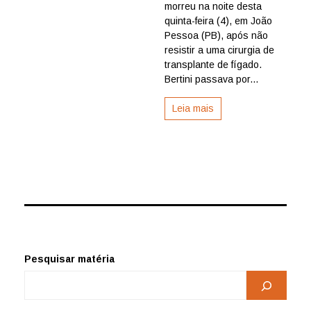
Bertini,
morreu na noite desta
idealizad
quinta-feira (4), em João
do
Pessoa (PB), após não
Cine
resistir a uma cirurgia de
PE
transplante de fígado.
Bertini passava por...
Leia mais
Pesquisar matéria