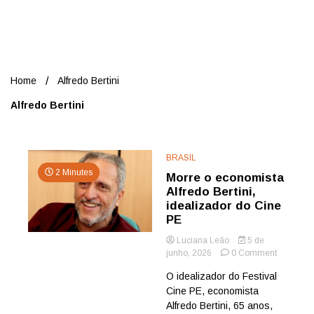
Nord
Home
Alfredo Bertini
Alfredo Bertini
BRASIL
2 Minutes
Morre o economista
Alfredo Bertini,
idealizador do Cine
PE
Luciana Leão
5 de
on
junho, 2026
0 Comment
Morre
O idealizador do Festival
o
Cine PE, economista
economis
Alfredo
Alfredo Bertini, 65 anos,