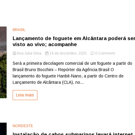
BRASIL
Lançamento de foguete em Alcântara poderá se
visto ao vivo; acompanhe
on
Ana Júlia Silva
19 de dezembro, 2025
0 Comment
Lançament
Será a primeira decolagem comercial de um foguete a partir do
de
Brasil Bruno Bocchini – Repórter da Agência Brasil O
foguete
em
lançamento do foguete Hanbit-Nano, a partir do Centro de
Alcântara
Lançamento de Alcântara (CLA), no...
poderá
ser
Leia mais
visto
ao
vivo;
acompanhe
NORDESTE
Instalação de cabos submarinos levará internet