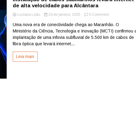
de alta velocidade para Alcântara
on
Luciana Leão
24 de janeiro, 2025
0 Comment
Instalação
Uma nova era de conectividade chega ao Maranhão. O
de
Ministério da Ciência, Tecnologia e Inovação (MCTI) confirmou 
cabos
submarinos
implantação de uma infovia subfluvial de 5.500 km de cabos de
levará
fibra óptica que levará internet...
internet
de
Leia mais
alta
velocidade
para
Alcântara