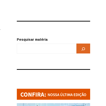
r
Pesquisar matéria
o