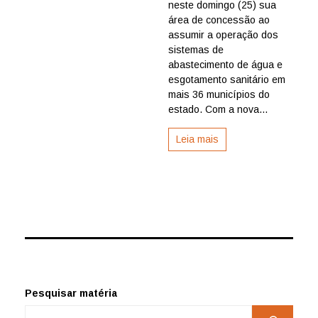
neste domingo (25) sua
Piauí
amplia
área de concessão ao
concess
assumir a operação dos
e
sistemas de
consolid
abastecimento de água e
avanços
esgotamento sanitário em
no
mais 36 municípios do
saneam
ao
estado. Com a nova...
chegar
a
Leia mais
221
municípi
Pesquisar matéria