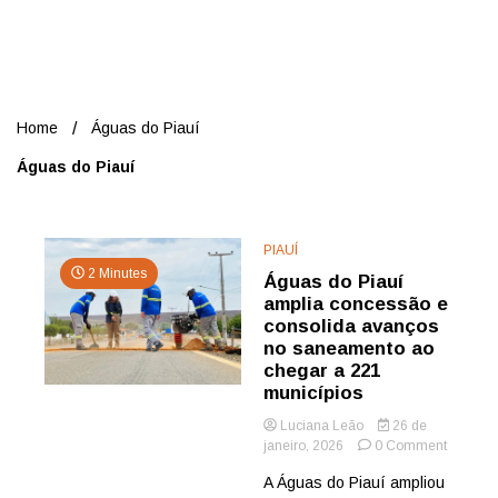
Nord
Home
Águas do Piauí
Águas do Piauí
PIAUÍ
2 Minutes
Águas do Piauí
amplia concessão e
consolida avanços
no saneamento ao
chegar a 221
municípios
Luciana Leão
26 de
on
janeiro, 2026
0 Comment
Águas
A Águas do Piauí ampliou
do