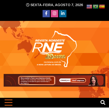
Skip
SEXTA-FEIRA, AGOSTO 7, 2026
to
content
A nova leitura do Brasil
Revi