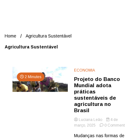
Nord
Home
Agricultura Sustentável
Agricultura Sustentável
ECONOMIA
2 Minutes
Projeto do Banco
Mundial adota
práticas
sustentáveis de
agricultura no
Brasil
Luciana Leão
4 de
on
março, 2025
0 Comment
Projeto
Mudanças nas formas de
do