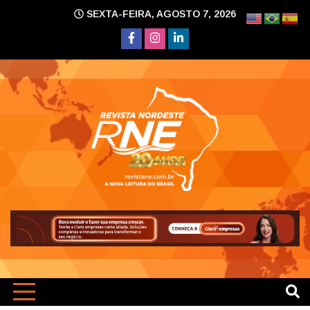
Skip
SEXTA-FEIRA, AGOSTO 7, 2026
to
content
A nova leitura do Brasil
Revi