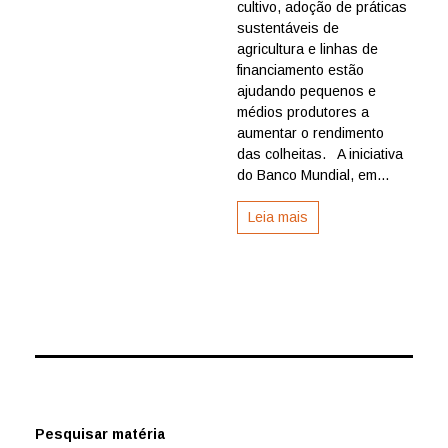
cultivo, adoção de práticas
Banco
Mundial
sustentáveis de
adota
agricultura e linhas de
práticas
financiamento estão
sustentá
ajudando pequenos e
de
médios produtores a
agricultu
aumentar o rendimento
no
Brasil
das colheitas. A iniciativa
do Banco Mundial, em...
Leia mais
Pesquisar matéria