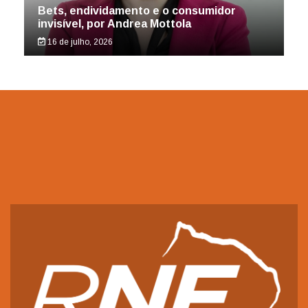
Bets, endividamento e o consumidor
invisível, por Andrea Mottola
16 de julho, 2026