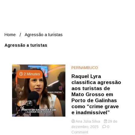
Nord
Home
Agressão a turistas
Agressão a turistas
PERNAMBUCO
2 Minutes
Raquel Lyra
classifica agressão
aos turistas de
Mato Grosso em
Porto de Galinhas
como “crime grave
e inadmissível”
Ana Júlia Silva
29 de
dezembro, 2025
0
on
Comment