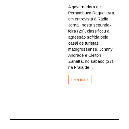
Raquel
A governadora de
Lyra
Pernambuco Raquel Lyra,
classifica
agressão
em entrevista à Rádio
aos
Jornal, nesta segunda-
turistas
feira (29), classificou a
de
agressão sofrida pelo
Mato
casal de turistas
Grosso
matogrossense, Johnny
em
Porto
Andrade e Cleiton
de
Zanatta, no sábado (27),
Galinhas
na Praia de...
como
“crime
Leia mais
grave
e
inadmissível”