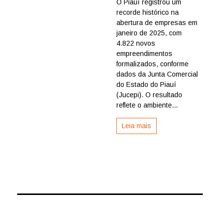
O Piauí registrou um
bate
recorde histórico na
recorde
na
abertura de empresas em
abertura
janeiro de 2025, com
de
4.822 novos
empresas
empreendimentos
e
formalizados, conforme
consolida
dados da Junta Comercial
ambiente
favorável
do Estado do Piauí
aos
(Jucepi). O resultado
negócios
reflete o ambiente...
Leia mais