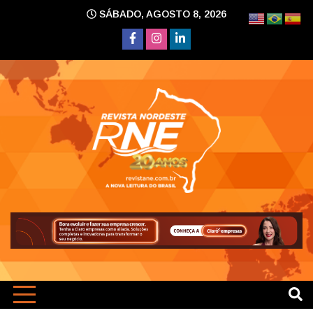
Skip
SÁBADO, AGOSTO 8, 2026
to
content
A nova leitura do Brasil
Revi