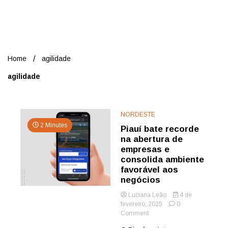
Nord
Home
agilidade
agilidade
NORDESTE
2 Minutes
Piauí bate recorde
na abertura de
empresas e
consolida ambiente
favorável aos
negócios
Luciana Leão
4 de
fevereiro, 2025
0
on
Comment
Piauí