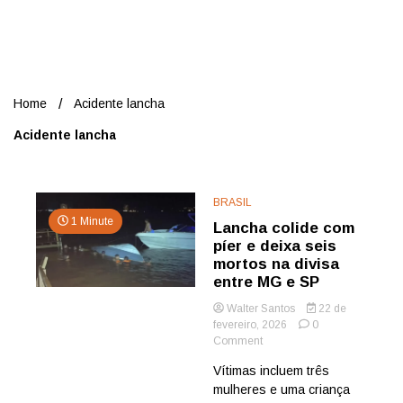
Nord
Home
Acidente lancha
Acidente lancha
BRASIL
1 Minute
Lancha colide com
píer e deixa seis
mortos na divisa
entre MG e SP
Walter Santos
22 de
fevereiro, 2026
0
on
Comment
Lancha
Vítimas incluem três
colide
mulheres e uma criança
com