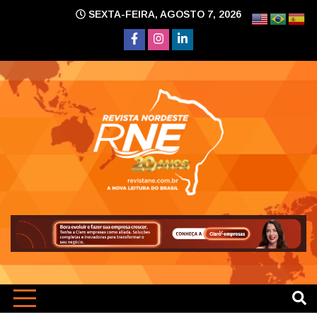
Skip
SEXTA-FEIRA, AGOSTO 7, 2026
to
content
A nova leitura do Brasil
Revi