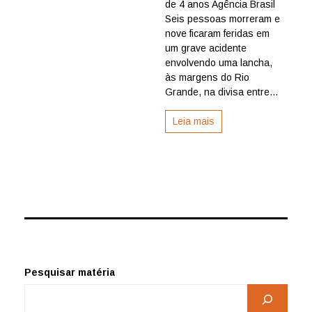
píer
de 4 anos Agência Brasil
e
Seis pessoas morreram e
deixa
nove ficaram feridas em
seis
um grave acidente
mortos
envolvendo uma lancha,
na
às margens do Rio
divisa
entre
Grande, na divisa entre...
MG
e
Leia mais
SP
Pesquisar matéria