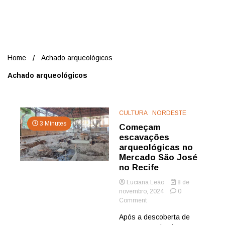
Nord
Home
Achado arqueológicos
Achado arqueológicos
CULTURA
NORDESTE
3 Minutes
Começam
escavações
arqueológicas no
Mercado São José
no Recife
Luciana Leão
8 de
novembro, 2024
0
on
Comment
Começam
Após a descoberta de
escavações