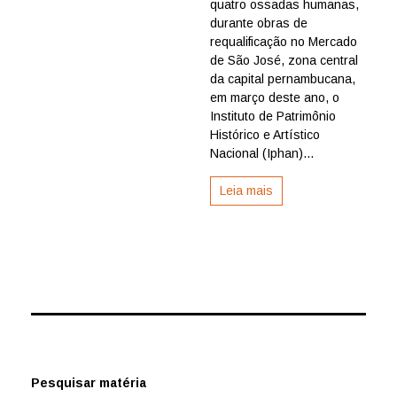
quatro ossadas humanas,
arqueológicas
no
durante obras de
Mercado
requalificação no Mercado
São
de São José, zona central
José
da capital pernambucana,
no
em março deste ano, o
Recife
Instituto de Patrimônio
Histórico e Artístico
Nacional (Iphan)...
Leia mais
Pesquisar matéria