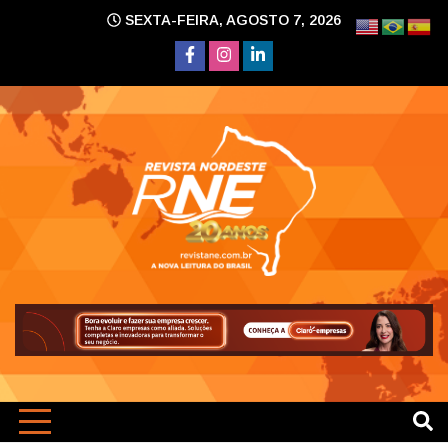
Skip
SEXTA-FEIRA, AGOSTO 7, 2026
to
content
A nova leitura do Brasil
Revi