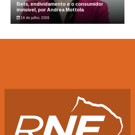
Bets, endividamento e o consumidor
invisível, por Andrea Mottola
16 de julho, 2026