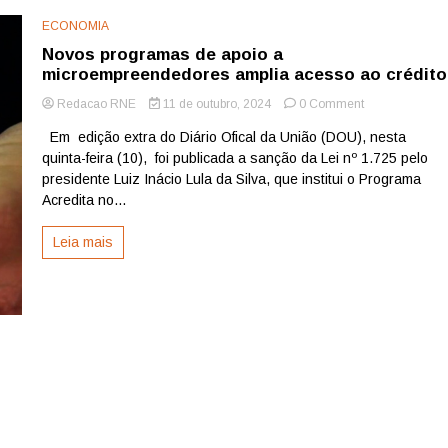
ECONOMIA
Novos programas de apoio a
microempreendedores amplia acesso ao crédito
on
Redacao RNE
11 de outubro, 2024
0 Comment
Novos
Em edição extra do Diário Ofical da União (DOU), nesta
programas
quinta-feira (10), foi publicada a sanção da Lei nº 1.725 pelo
de
apoio
presidente Luiz Inácio Lula da Silva, que institui o Programa
a
Acredita no...
microempreen
amplia
Leia mais
acesso
ao
crédito