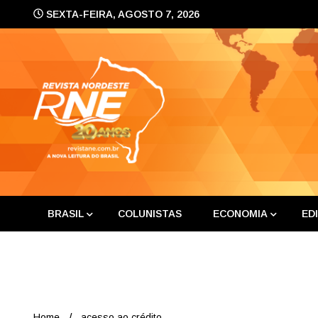
Skip
SEXTA-FEIRA, AGOSTO 7, 2026
to
content
A nova leitura do Brasil
Revis
BRASIL
COLUNISTAS
ECONOMIA
ED
Home
acesso ao crédito