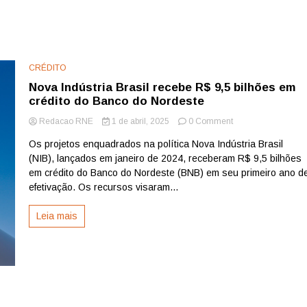
CRÉDITO
Nova Indústria Brasil recebe R$ 9,5 bilhões em
crédito do Banco do Nordeste
on
Redacao RNE
1 de abril, 2025
0 Comment
Nova
Os projetos enquadrados na política Nova Indústria Brasil
Indústria
(NIB), lançados em janeiro de 2024, receberam R$ 9,5 bilhões
Brasil
recebe
em crédito do Banco do Nordeste (BNB) em seu primeiro ano d
R$
efetivação. Os recursos visaram...
9,5
bilhões
Leia mais
em
crédito
do
Banco
do
Nordeste