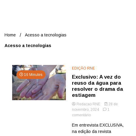
Nord
Home
Acesso a tecnologias
Acesso a tecnologias
EDIÇÃO RNE
16 Minutes
Exclusivo: A vez do
reuso da água para
resolver o drama da
estiagem
Redacao RNE
28 de
novembro, 2024
1
em
comentário
Exclusivo:
Em entrevista EXCLUSIVA,
A
na edição da revista
vez