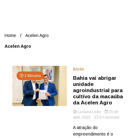
Nord
Home
Acelen Agro
Acelen Agro
BAHIA
3 Minutes
Bahia vai abrigar
unidade
agroindustrial para
cultivo da macaúba
da Acelen Agro
Luciana Leão
25 de
on
abril, 2025
0 Comment
Bahia
A atração do
vai
empreendimento é o
abrigar