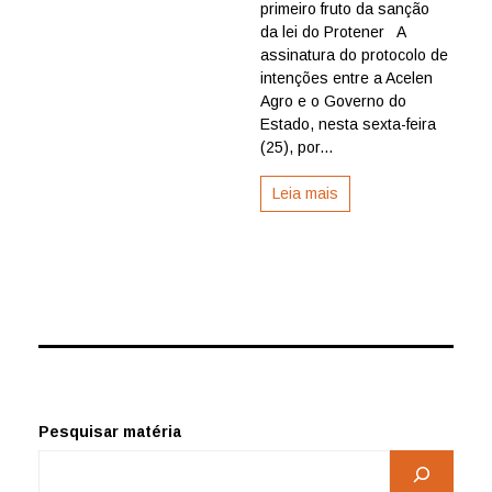
unidade
primeiro fruto da sanção
agroindustr
da lei do Protener A
para
assinatura do protocolo de
cultivo
intenções entre a Acelen
da
Agro e o Governo do
macaúba
Estado, nesta sexta-feira
da
Acelen
(25), por...
Agro
Leia mais
Pesquisar matéria