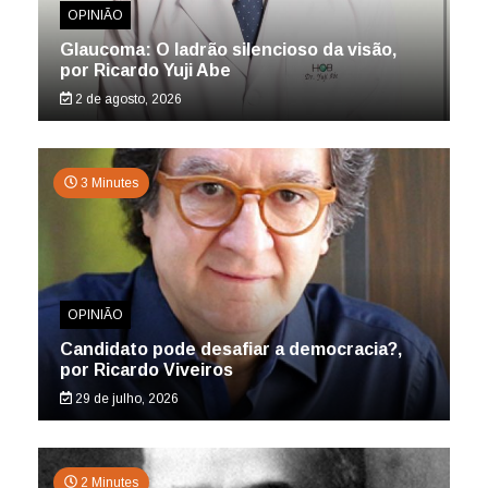
OPINIÃO
Glaucoma: O ladrão silencioso da visão,
por Ricardo Yuji Abe
2 de agosto, 2026
3 Minutes
OPINIÃO
Candidato pode desafiar a democracia?,
por Ricardo Viveiros
29 de julho, 2026
2 Minutes