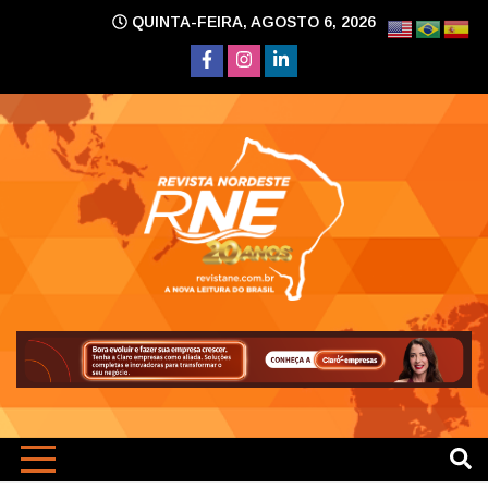
Skip
QUINTA-FEIRA, AGOSTO 6, 2026
to
content
A nova leitura do Brasil
Revi