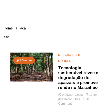
Nord
Home
acai
acai
MEIO AMBIENTE
3 Minutes
NORDESTE
Tecnologia
sustentável reverte
degradação de
açaizais e promove
renda no Maranhão
Wallyson Costa
19 de
dezembro, 2024
0
on
Comment
Tecnologia