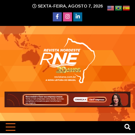
Skip
SEXTA-FEIRA, AGOSTO 7, 2026
to
content
A nova leitura do Brasil
Revi