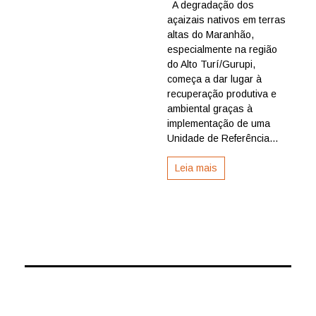
A degradação dos
sustentável
açaizais nativos em terras
reverte
degradação
altas do Maranhão,
de
especialmente na região
açaizais
do Alto Turí/Gurupi,
e
começa a dar lugar à
promove
recuperação produtiva e
renda
ambiental graças à
no
Maranhão
implementação de uma
Unidade de Referência...
Leia mais