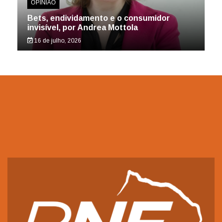
OPINIÃO
Bets, endividamento e o consumidor
invisível, por Andrea Mottola
16 de julho, 2026