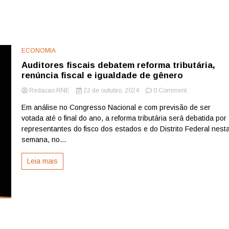
ECONOMIA
Auditores fiscais debatem reforma tributária,
renúncia fiscal e igualdade de gênero
on
Redacao RNE
22 de outubro, 2024
0 Comment
Auditores
Em análise no Congresso Nacional e com previsão de ser
fiscais
votada até o final do ano, a reforma tributária será debatida por
debatem
reforma
representantes do fisco dos estados e do Distrito Federal nest
tributária,
semana, no...
renúncia
fiscal
Leia mais
e
igualdade
de
gênero