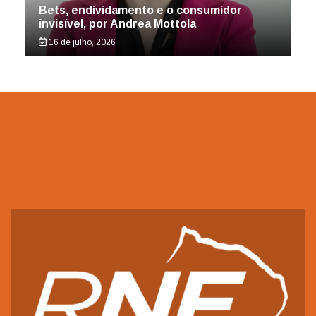
Bets, endividamento e o consumidor
invisível, por Andrea Mottola
16 de julho, 2026