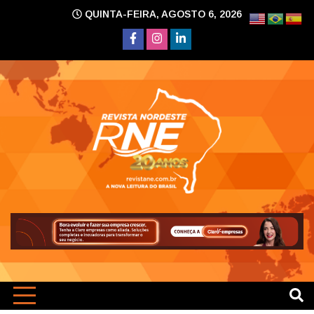
Skip
QUINTA-FEIRA, AGOSTO 6, 2026
to
content
A nova leitura do Brasil
Revi