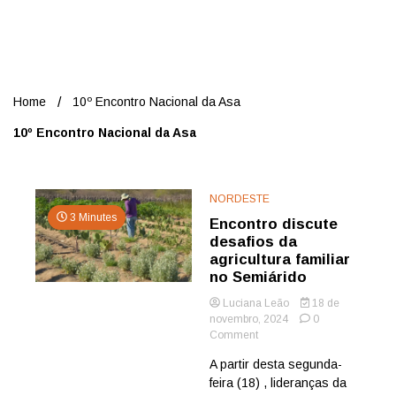
Nord
Home
10º Encontro Nacional da Asa
10º Encontro Nacional da Asa
NORDESTE
3 Minutes
Encontro discute
desafios da
agricultura familiar
no Semiárido
Luciana Leão
18 de
novembro, 2024
0
on
Comment
Encontro
A partir desta segunda-
discute
feira (18) , lideranças da
desafios