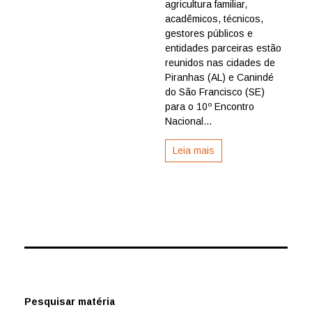
da
agricultura familiar,
agricultura
acadêmicos, técnicos,
familiar
gestores públicos e
no
entidades parceiras estão
Semiárido
reunidos nas cidades de
Piranhas (AL) e Canindé
do São Francisco (SE)
para o 10º Encontro
Nacional...
Leia mais
Pesquisar matéria